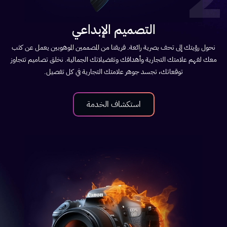
التصميم الإبداعي
نحول رؤيتك إلى تحف بصرية رائعة. فريقنا من المصممين الموهوبين يعمل عن كثب
معك لفهم علامتك التجارية وأهدافك وتفضيلاتك الجمالية. نخلق تصاميم تتجاوز
توقعاتك، تجسد جوهر علامتك التجارية في كل تفصيل.
استكشاف الخدمة